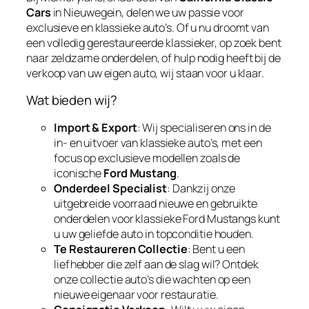
Cars
in Nieuwegein, delen we uw passie voor
exclusieve en klassieke auto’s. Of u nu droomt van
een volledig gerestaureerde klassieker, op zoek bent
naar zeldzame onderdelen, of hulp nodig heeft bij de
verkoop van uw eigen auto, wij staan voor u klaar.
Wat bieden wij?
Import & Export
: Wij specialiseren ons in de
in- en uitvoer van klassieke auto’s, met een
focus op exclusieve modellen zoals de
iconische
Ford Mustang
.
Onderdeel Specialist
: Dankzij onze
uitgebreide voorraad nieuwe en gebruikte
onderdelen voor klassieke Ford Mustangs kunt
u uw geliefde auto in topconditie houden.
Te Restaureren Collectie
: Bent u een
liefhebber die zelf aan de slag wil? Ontdek
onze collectie auto’s die wachten op een
nieuwe eigenaar voor restauratie.