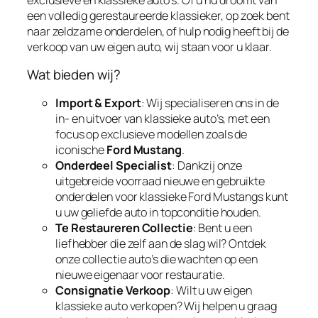
een volledig gerestaureerde klassieker, op zoek bent
naar zeldzame onderdelen, of hulp nodig heeft bij de
verkoop van uw eigen auto, wij staan voor u klaar.
Wat bieden wij?
Import & Export
: Wij specialiseren ons in de
in- en uitvoer van klassieke auto’s, met een
focus op exclusieve modellen zoals de
iconische
Ford Mustang
.
Onderdeel Specialist
: Dankzij onze
uitgebreide voorraad nieuwe en gebruikte
onderdelen voor klassieke Ford Mustangs kunt
u uw geliefde auto in topconditie houden.
Te Restaureren Collectie
: Bent u een
liefhebber die zelf aan de slag wil? Ontdek
onze collectie auto’s die wachten op een
nieuwe eigenaar voor restauratie.
Consignatie Verkoop
: Wilt u uw eigen
klassieke auto verkopen? Wij helpen u graag