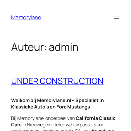
Ga
naar
Memorylane
de
inhoud
Auteur:
admin
UNDER CONSTRUCTION
Welkom bij Memorylane.nl – Specialist in
Klassieke Auto’s en Ford Mustangs
Bij Memorylane, onderdeel van
California Classic
Cars
in Nieuwegein, delen we uw passie voor
exclusieve en klassieke auto’s. Of u nu droomt van